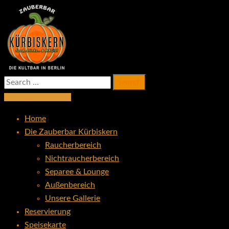
Search
zauberbar-kuerbiskern.de
die Kultbar in Berlin seit 2002
for:
Platz-Reservierung
Home
Die Zauberbar Kürbiskern
Raucherbereich
Nichtraucherbereich
Separee & Lounge
Außenbereich
Unsere Gallerie
Reservierung
Speisekarte