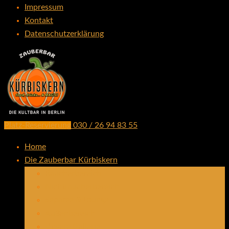
Impressum
Kontakt
Datenschutzerklärung
Platz-Reservierung
030 / 26 94 83 55
die Kultbar in Berlin seit 2002
zauberbar-kuerbiskern.de
Home
Die Zauberbar Kürbiskern
Raucherbereich
Nichtraucherbereich
Separee & Lounge
Außenbereich
Unsere Gallerie