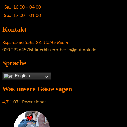
Sa..
16:00 – 04:00
So..
17:00 – 01:00
Kontakt
Kopernikusstraße 23, 10245 Berlin
030 2926457
isi-kuerbiskern-berlin@outlook.de
Sprache
English
Was unsere Gäste sagen
4,7
1.071 Rezensionen