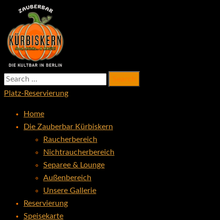
Search
zauberbar-kuerbiskern.de
die Kultbar in Berlin seit 2002
for:
Platz-Reservierung
Home
Die Zauberbar Kürbiskern
Raucherbereich
Nichtraucherbereich
Separee & Lounge
Außenbereich
Unsere Gallerie
Reservierung
Speisekarte