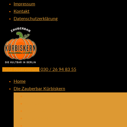
Impressum
Kontakt
Datenschutzerklärung
Platz-Reservierung
030 / 26 94 83 55
die Kultbar in Berlin seit 2002
zauberbar-kuerbiskern.de
Home
Die Zauberbar Kürbiskern
Raucherbereich
Nichtraucherbereich
Separee & Lounge
Außenbereich
Unsere Gallerie